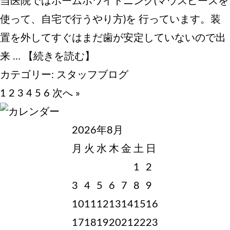
当医院ではホームホワイトニング(マウスピースを
使って、自宅で行うやり方)を 行っています。装
置を外してすぐはまだ歯が安定していないので出
来 …
【続きを読む】
カテゴリー:
スタッフブログ
1
2
3
4
5
6
次へ »
2026年8月
月
火
水
木
金
土
日
1
2
3
4
5
6
7
8
9
10
11
12
13
14
15
16
17
18
19
20
21
22
23