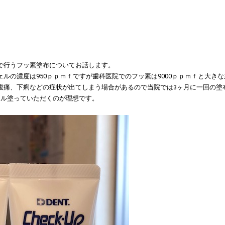
で行うフッ素塗布についてお話します。
ルの濃度は950ｐｐｍｆですが歯科医院でのフッ素は9000ｐｐｍｆと大き
腹痛、下痢などの症状が出てしまう場合があるので当院では3ヶ月に一回の塗
ェル塗っていただくのが理想です。