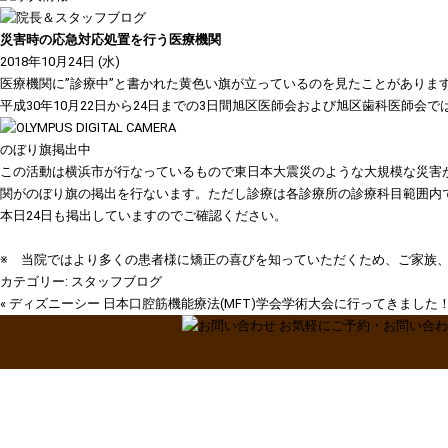
災害時の応急対応処置を行う医療機関
2018年10月24日 (水)
医療機関に”診療中”と書かれた黄色い旗が立っているのを見たことがありま
平成30年10月22日から24日までの3日間旭区医師会および旭区歯科医師
のぼり旗掲出中
この活動は横浜市が行なっているもので東日本大震災のような大規模な災害
関がのぼり旗の掲出を行ないます。ただし診療は各診療所の診療科目範囲内
本日24日も掲出していますのでご確認ください。
※ 当院ではより多くの患者様に矯正の喜びを知っていただくため、ご家族
カテゴリー:
スタッフブログ
«
ディズニーシー
日本口腔筋機能療法(MFT)学会学術大会に行ってきました