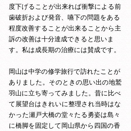
度下げることが出来れば衝撃による前
歯破折および発音、嚥下の問題をある
程度改善することが出来ることから主
訴の改善は十分達成できると思いま
す。私は成長期の治療には賛成です。
岡山は中学の修学旅行で訪れたことが
ありました。そのときの思い出の地鷲
羽山に立ち寄ってみました。昔に比べ
て展望台はきれいに整理され当時はな
かった瀬戸大橋の堂々たる勇姿は島々
に橋脚を固定して岡山県から四国の香